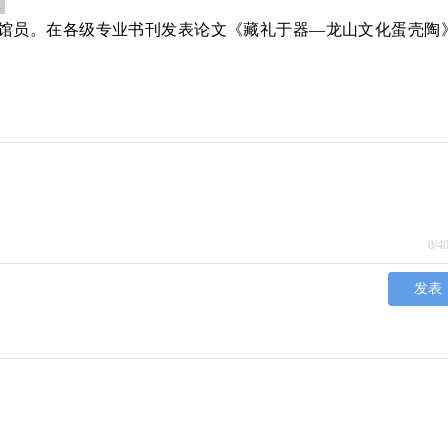
馆员。在各级专业书刊发表论文《藏礼于
器
—
龙山文化蛋壳陶
0
/4
发表