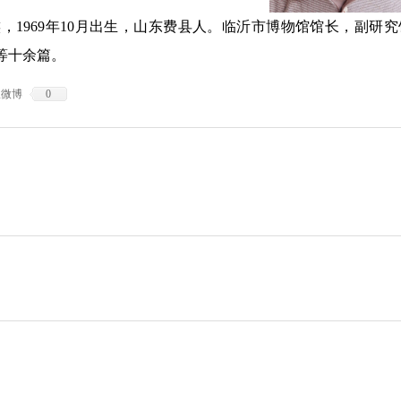
族
，
196
9
年
1
0
月出生，山东费县人。临沂市博物馆馆长，副研究
等十余篇。
浪微博
0