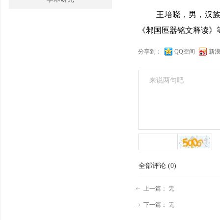
王培晓，男，汉
《邾国匜器铭文释读》
分享到：
QQ空间
新
全部评论
(
0
)
上一篇：
无
ꂃ
下一篇：
无
ꁹ